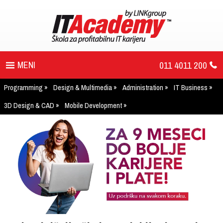
011 4011 200
Programming
Design & Multimedia
Administration
IT Business
PROGRAM
3D Design & CAD
Mobile Development
UPIS
ŠTA DOBIJATE
UČENJE NA DALJINU
DIPLOME I SERTIFIKATI
O IT AKADEMIJI