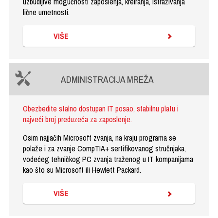
uzbudljive mogućnosti zaposlenja, kreiranja, istraživanja
lične umetnosti.
VIŠE
ADMINISTRACIJA MREŽA
Obezbedite stalno dostupan IT posao, stabilnu platu i
najveći broj preduzeća za zaposlenje.
Osim najjačih Microsoft zvanja, na kraju programa se
polaže i za zvanje CompTIA+ sertifikovanog stručnjaka,
vodećeg tehničkog PC zvanja traženog u IT kompanijama
kao što su Microsoft ili Hewlett Packard.
VIŠE