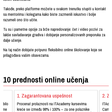
Takođe, preko platforme možete u svakom trenutku stupiti u kontakt
sa mentorima i kolegama kako biste zazmenili iskustvo i bolje
razumeli ono što učite.
Tu su i pametne opcije za brže napredovanje:
čet i video pozivi za
lakše savladavanje gradiva i dobijanje personalizovanih preporuka za
dalje učenje.
Na taj način dobijate potpuno fleksibilno online školovanje koje se
prilagođava vašim obavezama.
10 prednosti online učenja
1. Zagarantovana uspešnost
2. Zv
a bilo
Procenat prolaznosti na ITAcademy kursevima
ITAca
vreme
kreće se između 98% i 100% – za one polaznike
Cambri