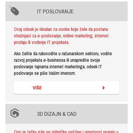
IT POSLOVANJE
Ovaj odsek je idealan za osobe koje žele da postanu
stručnjaci za e-poslovanje, online marketing, internet
prodaju ili vođenje IT projekata.
Ako želite da rukovodite u računarskom sektoru, vodite
razvoj projekata e-businessa ili unapredite svoje
poslovanje tajnama internet marketinga, odsek IT
poslovanje se piše Vašim imenom.
VIŠE
3D DIZAJN & CAD
Ovo je tačka gde se tehničke veštine i umetnost spajaju u