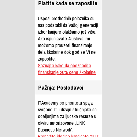
Platite kada se zaposlite
Uspesi prethodnih polaznika su
nas podstakli da Vašoj generaciji
izbor karijere olakšamo još više.
Ako ispunjavate 4 uslova, mi
možemo preuzeti finansiranje
dela školarine dok god se Vi ne
zaposlite.
Saznajte kako da obezbedite
finansiranje 20% cene školarine
Pažnja: Poslodavci
ITAcademy po prioritetu spaja
svršene IT i dizajn stručnjake sa
odeljenjima za ljudske resurse u
okviru autorizovane „LINK
Business Network”.
Pronađite idealne kandidate za IT