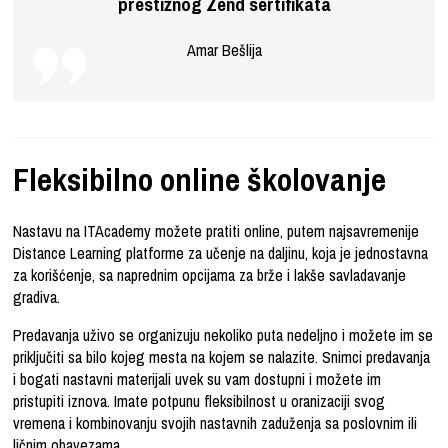
prestižnog Zend sertifikata
Amar Bešlija
Fleksibilno online školovanje
Nastavu na ITAcademy možete pratiti online, putem najsavremenije
Distance Learning platforme za učenje na daljinu, koja je jednostavna
za korišćenje, sa naprednim opcijama za brže i lakše savladavanje
gradiva.
Predavanja uživo se organizuju nekoliko puta nedeljno i možete im se
priključiti sa bilo kojeg mesta na kojem se nalazite. Snimci predavanja
i bogati nastavni materijali uvek su vam dostupni i možete im
pristupiti iznova. Imate potpunu fleksibilnost u oranizaciji svog
vremena i kombinovanju svojih nastavnih zaduženja sa poslovnim ili
ličnim obavezama.