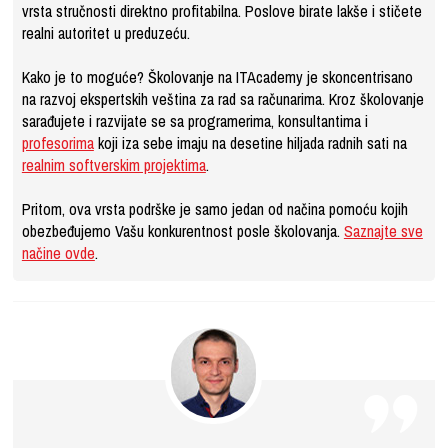
vrsta stručnosti direktno profitabilna. Poslove birate lakše i stičete
realni autoritet u preduzeću.
Kako je to moguće? Školovanje na ITAcademy je skoncentrisano
na razvoj ekspertskih veština za rad sa računarima. Kroz školovanje
sarađujete i razvijate se sa programerima, konsultantima i
profesorima
koji iza sebe imaju na desetine hiljada radnih sati na
realnim softverskim projektima
.
Pritom, ova vrsta podrške je samo jedan od načina pomoću kojih
obezbeđujemo Vašu konkurentnost posle školovanja.
Saznajte sve
načine ovde
.