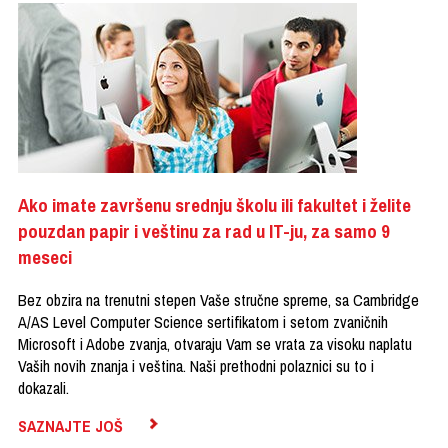
Ako imate završenu srednju školu ili fakultet i želite
pouzdan papir i veštinu za rad u IT-ju, za samo 9
meseci
Bez obzira na trenutni stepen Vaše stručne spreme, sa Cambridge
A/AS Level Computer Science sertifikatom i setom zvaničnih
Microsoft i Adobe zvanja, otvaraju Vam se vrata za visoku naplatu
Vaših novih znanja i veština. Naši prethodni polaznici su to i
dokazali.
SAZNAJTE JOŠ