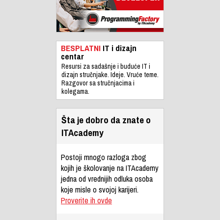
BESPLATNI
IT i dizajn
centar
Resursi za sadašnje i buduće IT i
dizajn stručnjake. Ideje. Vruće teme.
Razgovor sa stručnjacima i
kolegama.
Šta je dobro da znate o
ITAcademy
Postoji mnogo razloga zbog
kojih je školovanje na ITAcademy
jedna od vrednijih odluka osoba
koje misle o svojoj karijeri.
Proverite ih ovde