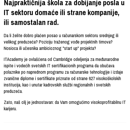
Najpraktičnija škola za dobijanje posla u
IT sektoru domaće ili strane kompanije,
ili samostalan rad.
Da li želite dobro plaćen posao u računarskom sektoru srednjeg ili
velikog preduzeća? Poziciju traženog vođe projektnih timova?
Nosioca ili učesnika ambicioznog "start up" projekta?
ITAcademy je ovlašćena od Cambridge odeljenja za međunarodne
ispite i vodećih svetskih IT sertifikacionih programa da obučava
polaznike po naprednom programu za računarske tehnologije i izdaje
zvanične diplome i sertifikate priznate od strane 627 visokoškolskih
institucija, kao i unutar kadrovskih službi regionalnih i svetskih
preduzeća.
Zato, naš cilj je jednostavan: da Vam omogućimo visokoprofitabilnu IT
karijeru.