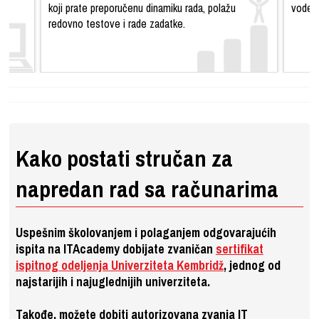
koji prate preporučenu dinamiku rada, polažu
vodeći
redovno testove i rade zadatke.
Kako postati stručan za
napredan rad sa računarima
Uspešnim školovanjem i polaganjem odgovarajućih
ispita na ITAcademy dobijate zvaničan
sertifikat
ispitnog odeljenja Univerziteta Kembridž
, jednog od
najstarijih i najuglednijih univerziteta.
Takođe, možete dobiti autorizovana zvanja IT