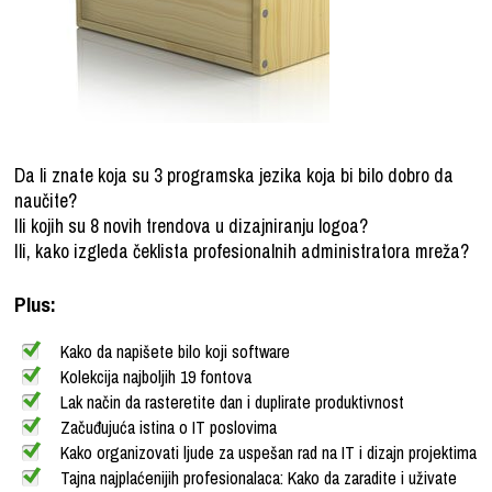
Da li znate koja su 3 programska jezika koja bi bilo dobro da
naučite?
Ili kojih su 8 novih trendova u dizajniranju logoa?
Ili, kako izgleda čeklista profesionalnih administratora mreža?
Plus:
Kako da napišete bilo koji software
Kolekcija najboljih 19 fontova
Lak način da rasteretite dan i duplirate produktivnost
Začuđujuća istina o IT poslovima
Kako organizovati ljude za uspešan rad na IT i dizajn projektima
Tajna najplaćenijih profesionalaca: Kako da zaradite i uživate