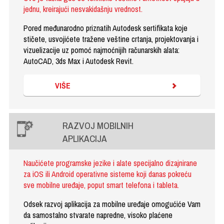
jednu, kreirajući nesvakidašnju vrednost.
Pored međunarodno priznatih Autodesk sertifikata koje
stičete, usvojićete tražene veštine crtanja, projektovanja i
vizuelizacije uz pomoć najmoćnijih računarskih alata:
AutoCAD, 3ds Max i Autodesk Revit.
VIŠE
RAZVOJ MOBILNIH
APLIKACIJA
Naučićete programske jezike i alate specijalno dizajnirane
za iOS ili Android operativne sisteme koji danas pokreću
sve mobilne uređaje, poput smart telefona i tableta.
Odsek razvoj aplikacija za mobilne uređaje omogućiće Vam
da samostalno stvarate napredne, visoko plaćene