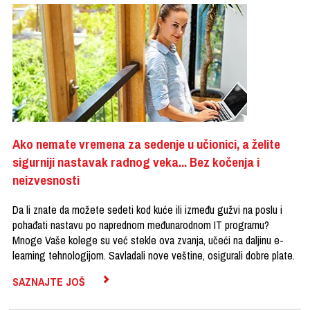
Ako nemate vremena za sedenje u učionici, a želite
sigurniji nastavak radnog veka... Bez kočenja i
neizvesnosti
Da li znate da možete sedeti kod kuće ili između gužvi na poslu i
pohađati nastavu po naprednom međunarodnom IT programu?
Mnoge Vaše kolege su već stekle ova zvanja, učeći na daljinu e-
learning tehnologijom. Savladali nove veštine, osigurali dobre plate.
SAZNAJTE JOŠ