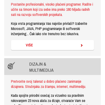
Postanite profesionalni, visoko plaćeni programer. Radite i
učite sa timom koji iza sebe ima preko 180 hiljada radnih
sati na razvoju softverskih projekata.
Koja vrsta programiranja Vas najviše privlači? Izaberite
Microsoft, JAVA, PHP programiranje ili softverski
inženjering... Čak iako ste trenutno bez iskustva.
VIŠE
DIZAJN &
MULTIMEDIJA
Pretvorite svoj talenat u dobro plaćeno zanimanje
dizajnera. Stručnjaka za štampu, internet, multimediju.
Kada spojite prirodni osećaj za vizuelno sa pravilnim
rukovanjem 23 nova alata za dizajn, otvaraće Vam se